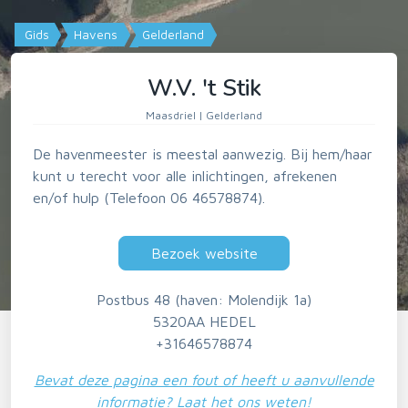
Gids
Havens
Gelderland
W.V. 't Stik
Maasdriel | Gelderland
De havenmeester is meestal aanwezig. Bij hem/haar
kunt u terecht voor alle inlichtingen, afrekenen
en/of hulp (Telefoon 06 46578874).
Bezoek website
Postbus 48 (haven: Molendijk 1a)
5320AA HEDEL
+31646578874
Bevat deze pagina een fout of heeft u aanvullende
informatie? Laat het ons weten!