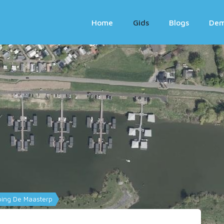
Home
Gids
Blogs
De
ing De Maasterp