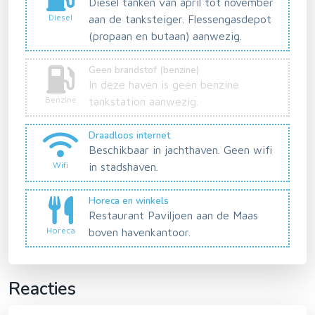
Diesel tanken van april tot november
Diesel
aan de tanksteiger. Flessengasdepot
(propaan en butaan) aanwezig.
Geen brandstof (benzine)
In deze haven is geen benzine
Benzine
tankstation aanwezig.
Draadloos internet
Beschikbaar in jachthaven. Geen wifi
Wifi
in stadshaven.
Horeca en winkels
Restaurant Paviljoen aan de Maas
Horeca
boven havenkantoor.
Reacties