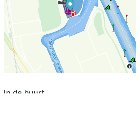
In de buurt
Brasserie De Admiraal
(0,093 km)
Jachthavenweg 52, Venlo
https://www.brasseriedeadmiraal.nl