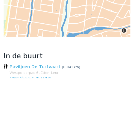
In de buurt
Paviljoen De Turfvaart
(0,041 km)
Westpolderpad 6, Etten-Leur
https://www.turfvaart.nl
Download nu de app
Probeer de gratis versie en geniet van een zorgeloze
vaartocht