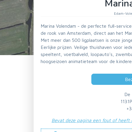
Marin
Edam-Vole
Marina Volendam - de perfecte full-service
de rook van Amsterdam, direct aan het Ma
Met meer dan 500 ligplaatsen is onze jonge
Eerlijke prijzen. Veilige thuishaven voor i
speeltent, voetbalveld, loopauto's, zwembad
hoogseizoen animatieteam voor de kindere
Be
De 
1131
+3
Bevat deze pagina een fout of heeft 