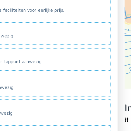
aciliteiten voor eerlijke prijs.
nwezig
er tappunt aanwezig
anwezig
I
nwezig