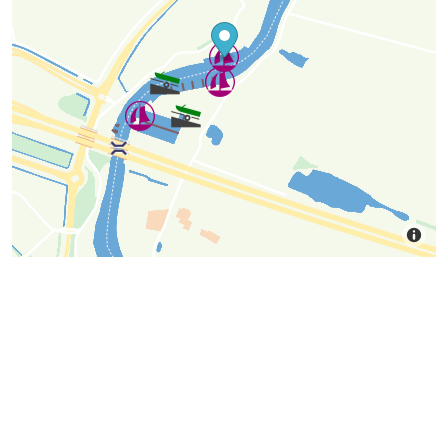
Download nu de app
Probeer de gratis versie en geniet van een zorgeloze
vaartocht