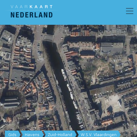
Gids
Havens
Zuid-Holland
W.S.V. Vlaardingen