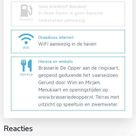
Geen brandstof (benzine)
In deze haven is geen benzine
Benzine
tankstation aanwezig.
Draadloos internet
WiFi aanwezig in de haven
Wifi
Horeca en winkels
Brasserie De Opper aan de ringvaart,
Horeca
geopend gedurende het vaarseizoen.
Gerund door Wim en Mirjam.
Menukaart en openingstijden op
www.brasseriedeopper.nl. Terras met
uitzicht op speeltuin en zwemwater.
Reacties