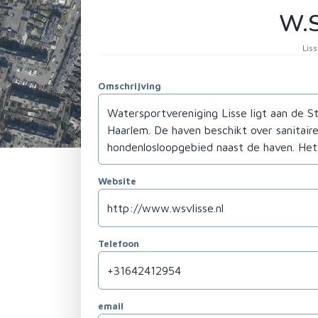
W.S
Lis
Omschrijving
Website
Telefoon
email