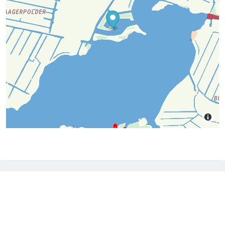
Download nu de app
Probeer de gratis versie en geniet van een zorgeloze
vaartocht