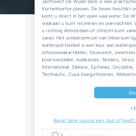
Jachtwerf De Wijde Blick is een praktische
Kortenhoefse plassen. De haven beschikt o
komt u direct in het open vaarwater De Wij
waaraan u kunt recreëren en overnachten. 
u richting Amsterdam of Utrecht kunt varen
varen. Het winkelcentrum van Hilversum lig
watersportwinkel is een keur aan watersport
schoonmaakartikelen, touwwerk, zwemvesten
kooktoestellen, koelkasten, fenders, Vetus
International, Sikkens, Epifanes, Osculatie
Technautic, Cupa boegschroeven, Webasto
Be
+3
Bevat deze pagina een fout of heeft 