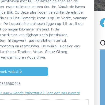
 jachthaven met 80 ligplaatsen gelegen aan de
ver twee toiletten en een douche. Vanuit de haven
de Blik. Op deze plas liggen verschillende eilanden
Via sluis Het Hemeltje komt u op De Vecht, vanwaar
. De Loosdrechtse plassen liggen op 1,5 tot 3 uur
t op negen kilometer afstand. In de
artikelen verkrijgbaar zoals jachtlakken,
O
, fittingwerk, gasinstallatiemateriaal,
 motoren en raamrubber. De winkel is dealer van
, Lankhorst Taselaar, Vetus, Gautz Gimeg,
 verwarming en Aqua drive.
zoek website
1356560443
u aanvullende informatie? Laat het ons weten!