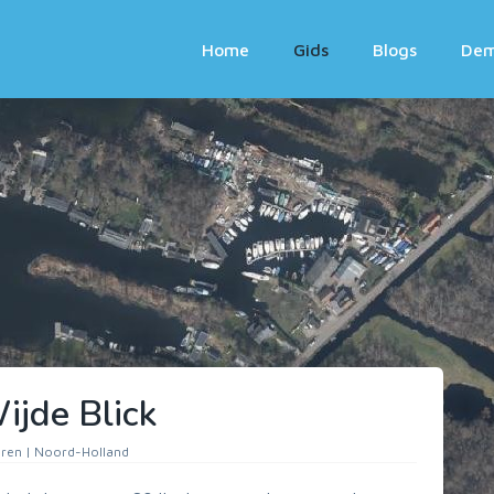
Home
Gids
Blogs
De
ijde Blick
ren | Noord-Holland