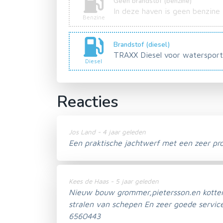
Geen brandstof (benzine)
In deze haven is geen benzine
Benzine
Brandstof (diesel)
TRAXX Diesel voor watersport
Diesel
Reacties
Jos Land - 4 jaar geleden
Een praktische jachtwerf met een zeer pr
Kees de Haas - 5 jaar geleden
Nieuw bouw grommer,pietersson.en kotter
stralen van schepen En zeer goede servic
6560443