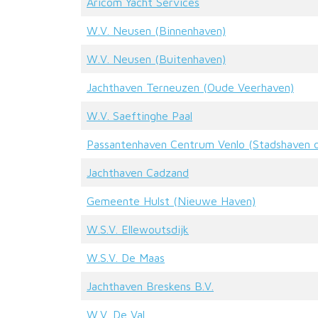
Aricom Yacht Services
W.V. Neusen (Binnenhaven)
W.V. Neusen (Buitenhaven)
Jachthaven Terneuzen (Oude Veerhaven)
W.V. Saeftinghe Paal
Passantenhaven Centrum Venlo (Stadshaven 
Jachthaven Cadzand
Gemeente Hulst (Nieuwe Haven)
W.S.V. Ellewoutsdijk
W.S.V. De Maas
Jachthaven Breskens B.V.
W.V. De Val