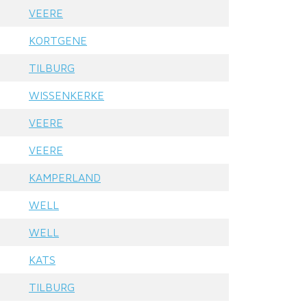
VEERE
KORTGENE
TILBURG
WISSENKERKE
VEERE
VEERE
KAMPERLAND
WELL
WELL
KATS
TILBURG