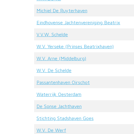
Michiel De Ruyterhaven
Eindhovense Jachtenvereniging Beatrix
V.V.W. Schelde
W.V. Yerseke (Prinses Beatrixhaven)
W.V. Arne (Middelburg)
W.V. De Schelde
Passantenhaven Oirschot
Waterrijk Oesterdam
De Sonse Jachthaven
Stichting Stadshaven Goes
W.V. De Werf