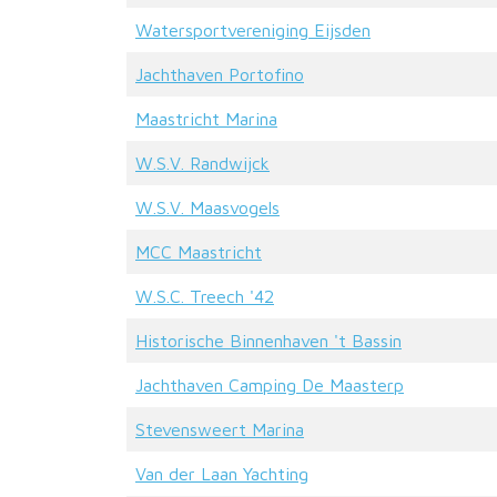
Watersportvereniging Eijsden
Jachthaven Portofino
Maastricht Marina
W.S.V. Randwijck
W.S.V. Maasvogels
MCC Maastricht
W.S.C. Treech '42
Historische Binnenhaven 't Bassin
Jachthaven Camping De Maasterp
Stevensweert Marina
Van der Laan Yachting