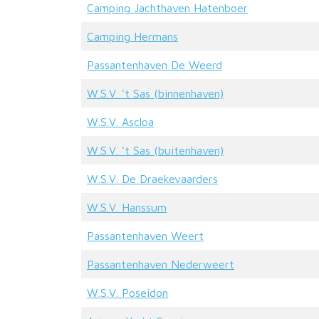
Camping Jachthaven Hatenboer
Camping Hermans
Passantenhaven De Weerd
W.S.V. 't Sas (binnenhaven)
W.S.V. Ascloa
W.S.V. 't Sas (buitenhaven)
W.S.V. De Draekevaarders
W.S.V. Hanssum
Passantenhaven Weert
Passantenhaven Nederweert
W.S.V. Poseidon