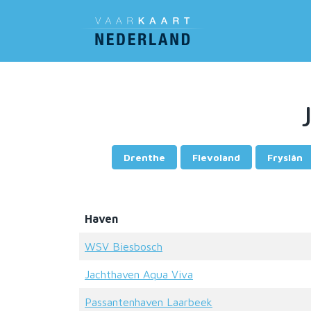
Drenthe
Flevoland
Fryslân
Haven
WSV Biesbosch
Jachthaven Aqua Viva
Passantenhaven Laarbeek