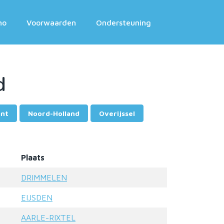
mo
Voorwaarden
Ondersteuning
d
ant
Noord-Holland
Overijssel
Plaats
DRIMMELEN
EIJSDEN
AARLE-RIXTEL