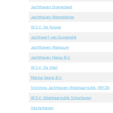
Jachthaven Oranjeplaat
Jachthaven Wemeldinge
W.S.V. De Kogge
Jachtwerf van Duivendijk
Jachthaven Wanssum
Jachthaven Hansa B.V.
W.S.V. De Vliet
Marina Veere B.V.
Stichting Jachthaven Wolphaartsdijk (RYCB)
W.S.V. Wolphaartsdijk Schorhaven
Oesterhaven