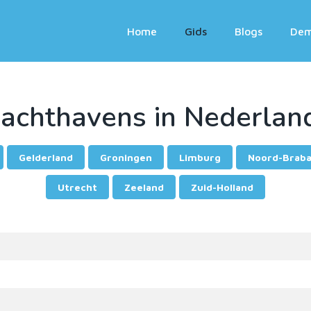
Home
Gids
Blogs
De
Jachthavens in Nederlan
Gelderland
Groningen
Limburg
Noord-Brab
Utrecht
Zeeland
Zuid-Holland